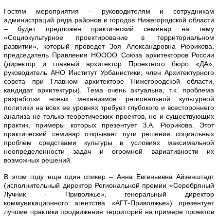
Гостям мероприятия
– руководителям и сотрудникам
администраций ряда районов и городов Нижегородской области
– будет предложен практический семинар
на тему
«Социокультурное проектирование в территориальном
развитии», который проведет Зоя Александровна Рюрикова,
председатель Правления НОООО Союза архитекторов России
(директор и главный архитектор Проектного бюро «ДА»,
руководитель АНО Институт Урбанистики, член Архитектурного
совета при Главном архитекторе Нижегородской области,
кандидат архитектуры). Тема очень актуальна, т.к. проблема
разработки новых механизмов региональной культурной
политики на всех ее уровнях требует глубокого и всестороннего
анализа не только теоретических проектов, но и существующих
практик, примеры которых презентует З.А. Рюрикова. Этот
практический семинар открывает пути решения социальных
проблем средствами культуры в условиях максимальной
неопределенности задач и огромной вариативности их
возможных решений.
В этом году еще один спикер – Анна Евгеньевна Айзенштадт
(исполнительный директор Региональной премии «Серебряный
Лучник - Приволжье», генеральный директор
коммуникационного агентства «АГТ-Приволжье») презентует
лучшие практики продвижения территорий на примере проектов