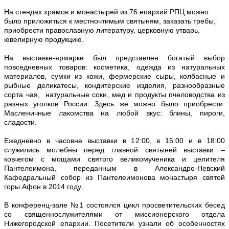
На стендах храмов и монастырей из 76 епархий РПЦ можно
было приложиться к местночтимым святыням, заказать требы,
приобрести православную литературу, церковную утварь,
ювелирную продукцию.
На выставке-ярмарке был представлен богатый выбор
повседневных товаров: косметика, одежда из натуральных
материалов, сумки из кожи, фермерские сыры, колбасные и
рыбные деликатесы, кондитерские изделия, разнообразные
сорта чая, натуральные соки, мед и продукты пчеловодства из
разных уголков России. Здесь же можно было приобрести
Масленичные лакомства на любой вкус: блины, пироги,
сладости.
Ежедневно в часовне выставки в 12:00, в 15:00 и в 18:00
служились молебны перед главной святыней выставки –
ковчегом с мощами святого великомученика и целителя
Пантелеимона, переданным в Александро-Невский
Кафедральный собор из Пантелеимонова монастыря святой
горы Афон в 2014 году.
В конференц-зале №1 состоялся цикл просветительских бесед
со священнослужителями от миссионерского отдела
Нижегородской епархии. Посетители узнали об особенностях