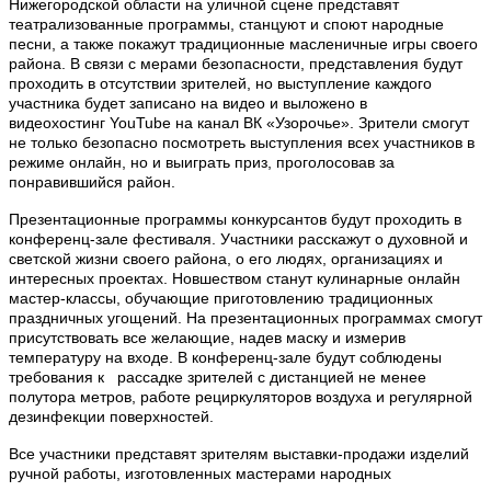
Нижегородской области на уличной сцене представят
театрализованные программы, станцуют и споют народные
песни, а также покажут традиционные масленичные игры своего
района. В связи с мерами безопасности, представления будут
проходить в отсутствии зрителей, но выступление каждого
участника будет записано на видео и выложено в
видеохостинг YouTube на канал ВК «Узорочье». Зрители смогут
не только безопасно посмотреть выступления всех участников в
режиме онлайн, но и выиграть приз, проголосовав за
понравившийся район.
Презентационные программы конкурсантов будут проходить в
конференц-зале фестиваля. Участники расскажут о духовной и
светской жизни своего района, о его людях, организациях и
интересных проектах. Новшеством станут кулинарные онлайн
мастер-классы, обучающие приготовлению традиционных
праздничных угощений. На презентационных программах смогут
присутствовать все желающие, надев маску и измерив
температуру на входе. В конференц-зале будут соблюдены
требования к рассадке зрителей с дистанцией не менее
полутора метров, работе рециркуляторов воздуха и регулярной
дезинфекции поверхностей.
Все участники представят зрителям выставки-продажи изделий
ручной работы, изготовленных мастерами народных