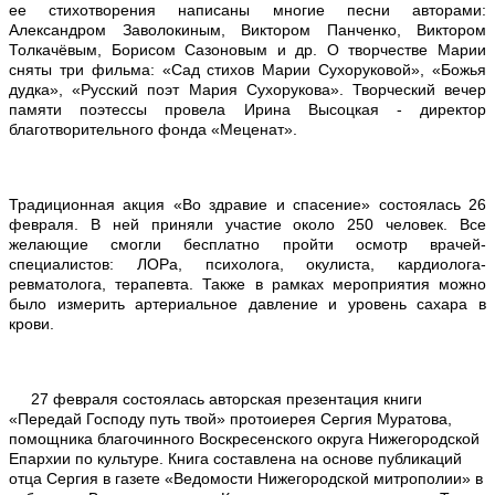
ее стихотворения написаны многие песни авторами:
Александром Заволокиным, Виктором Панченко, Виктором
Толкачёвым, Борисом Сазоновым и др. О творчестве Марии
сняты три фильма: «Сад стихов Марии Сухоруковой», «Божья
дудка», «Русский поэт Мария Сухорукова». Творческий вечер
памяти поэтессы провела Ирина Высоцкая - директор
благотворительного фонда «Меценат».
Традиционная акция «Во здравие и спасение» состоялась 26
февраля. В ней приняли участие около 250 человек. Все
желающие смогли бесплатно пройти осмотр врачей-
специалистов: ЛОРа, психолога, окулиста, кардиолога-
ревматолога, терапевта. Также в рамках мероприятия можно
было измерить артериальное давление и уровень сахара в
крови.
27 февраля состоялась авторская презентация книги
«Передай Господу путь твой» протоиерея Сергия Муратова,
IMG_0398.jpg
помощника благочинного Воскресенского округа Нижегородской
Епархии по культуре. Книга составлена на основе публикаций
отца Сергия в газете «Ведомости Нижегородской митрополии» в