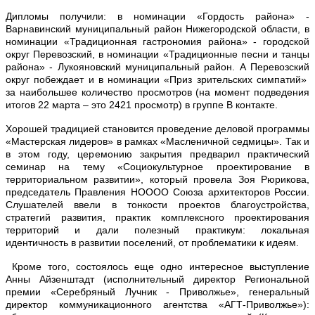
Дипломы получили: в номинации «Гордость района» -
Варнавинский муниципальный район Нижегородской области, в
номинации «Традиционная гастрономия района» - городской
округ Перевозский, в номинации «Традиционные песни и танцы
района» - Лукояновский муниципальный район. А Перевозский
округ побеждает и в номинации «Приз зрительских симпатий»
за наибольшее количество просмотров (на момент подведения
итогов 22 марта – это 2421 просмотр) в группе В контакте.
Х
орошей традицией становится проведение деловой программы
«Мастерская лидеров» в рамках «Масленичной седмицы». Так и
в этом году, церемонию закрытия предварил
практический
семинар
на тему «Социокультурное проектирование в
территориальном развитии», который провела Зоя Рюрикова,
председатель Правления НОООО Союза архитекторов России.
Слушателей ввели в тонкости проектов благоустройства,
стратегий развития, практик комплексного проектирования
территорий и дали полезный практикум: локальная
идентичность в развитии поселений, от проблематики к идеям.
Кроме того, состоялось еще одно интересное выступление
Анны Айзенштадт (исполнительный директор Региональной
премии «Серебряный Лучник - Приволжье», генеральный
директор коммуникационного агентства «АГТ-Приволжье»):