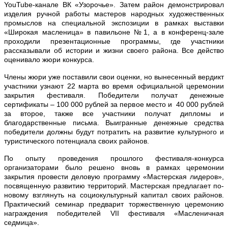
YouTube-канале ВК «Узорочье». Затем район демонстрировал
изделия ручной работы мастеров народных художественных
промыслов на специальной экспозиции в рамках выставки
«Широкая масленица» в павильоне №1, а в конференц-зале
проходили презентационные программы, где участники
рассказывали об истории и жизни своего района. Все действо
оценивало жюри конкурса.
Члены жюри уже поставили свои оценки, но вынесенный вердикт
участники узнают 22 марта во время официальной церемонии
закрытия фестиваля. Победители получат денежные
сертификаты – 100 000 рублей за первое место и 40 000 рублей
за второе, также все участники получат дипломы и
благодарственные письма.
Выигранные денежные средства
победители должны будут потратить на развитие культурного и
туристического потенциала своих районов.
По опыту проведения прошлого фестиваля-конкурса
организаторами было решено вновь в рамках церемонии
закрытия провести деловую программу «Мастерская лидеров»,
посвященную развитию территорий.
Мастерская предлагает по-
новому взглянуть на социокультурный капитал своих районов.
Практический семинар предварит торжественную церемонию
награждения победителей VII фестиваля «Масленичная
седмица».