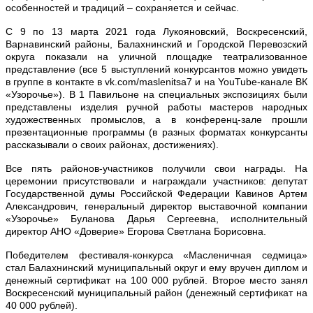
особенностей и традиций – сохраняется и сейчас.
С 9 по 13 марта 2021 года Лукояновский, Воскресенский,
Варнавинский районы, Балахнинский и Городской Перевозский
округа показали на уличной площадке
театрализованное
представление (все 5 выступлений конкурсантов можно увидеть
в группе в контакте в vk.com/maslenitsa7 и на YouTube-канале ВК
«Узорочье»). В 1 Павильоне на специальных экспозициях были
представлены изделия ручной работы мастеров народных
художественных промыслов, а в конференц-зале прошли
презентационные программы (в разных форматах конкурсанты
рассказывали о своих районах, достижениях).
Все пять районов-участников получили свои награды. На
церемонии присутствовали и награждали участников: депутат
Государственной думы Российской Федерации Кавинов Артем
Александрович, генеральный директор выставочной компании
«Узорочье» Буланова Дарья Сергеевна, исполнительный
директор АНО «Доверие» Егорова Светлана Борисовна.
Победителем фестиваля-конкурса «Масленичная седмица»
стал Балахнинский муниципальный округ и ему вручен диплом и
денежный сертификат на 100 000 рублей. Второе место занял
Воскресенский муниципальный район (денежный сертификат на
40 000 рублей).