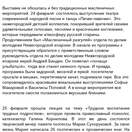
Выставка не обошлась и без традиционных масленичных
мероприятий. 24 февраля состоялось выступление театра
современной народной песни и танца «Печки-лавочки». Это
нижегородский детский коллектив, покоривший зрителей своими
удивительными голосами, песнями и красочными костюмами,
которые передавали атмосферу русской старины.
Продолжением был «Масленичный разгуляй» отдела по делам
молодежи Нижегородской епархии. В начале их программы к
присутствующим обратился с приветственным словом
руководитель отдела по делам молодежи Нижегородской
епархии иерей Андрей Бандин. Он пожелал «почаще
улыбаться», тогда все станет немного лучше. И правда,
программа была задорной, веселой и яркой: посетители
прыгали в мешках, перетягивали канат, поднимали гири. Все это
сопровождалось красивыми вокальными выступлениями Софьи
Макаровой и Василисы Поповой. А в конце мероприятия все
посетители смогли полакомиться вкусными блинами.
25 февраля прошла лекция на тему «Трудное воспитание
трудных подростков», которую провела православный психолог,
катехизатор Галина Корнилова. В этот же день состоялся
творческий вечер памяти поэтессы Марии Сухоруковой. За свою
жизнь Мария написала 26 поэтических и прозаических книг. На