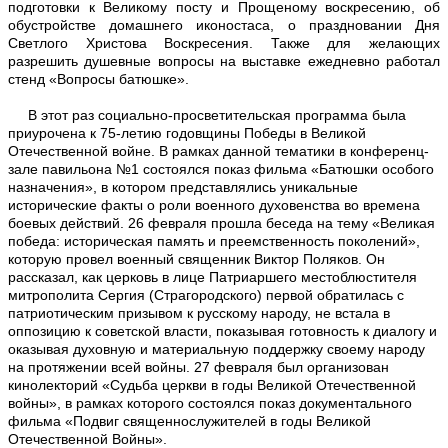
подготовки к Великому посту и Прощеному воскресению, об
обустройстве домашнего иконостаса, о праздновании Дня
Светлого Христова Воскресения. Также для желающих
разрешить душевные вопросы на выставке ежедневно работал
стенд «Вопросы батюшке».
В этот раз социально-просветительская программа была
приурочена к 75-летию годовщины Победы в Великой
LSAL3489.jpg
Отечественной войне. В рамках данной тематики в конференц-
зале павильона №1 состоялся показ фильма «Батюшки особого
назначения», в котором представлялись уникальные
исторические факты о роли военного духовенства во времена
боевых действий. 26 февраля прошла беседа на тему «Великая
победа: историческая память и преемственность поколений»,
которую провел военный священник Виктор Поляков. Он
рассказал, как церковь в лице Патриаршего местоблюстителя
митрополита Сергия (Страгородского) первой обратилась с
патриотическим призывом к русскому народу, не встала в
оппозицию к советской власти, показывая готовность к диалогу и
оказывая духовную и материальную поддержку своему народу
на протяжении всей войны. 27 февраля был организован
кинолекторий «Судьба церкви в годы Великой Отечественной
войны», в рамках которого состоялся показ документального
фильма «Подвиг священнослужителей в годы Великой
Отечественной Войны».