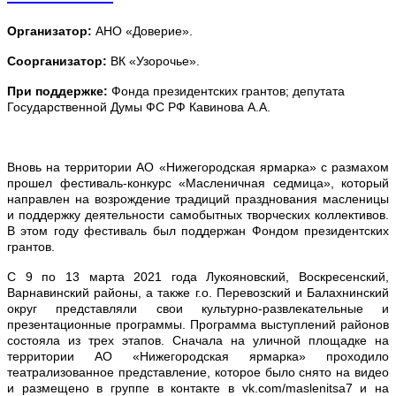
Организатор:
АНО «Доверие».
Соорганизатор:
ВК «Узорочье».
При поддержке:
Фонда президентских грантов;
депутата
Государственной Думы ФС РФ Кавинова А.А.
Вновь на территории АО «Нижегородская ярмарка» с размахом
прошел фестиваль-конкурс «Масленичная седмица», который
направлен на возрождение традиций празднования масленицы
и поддержку деятельности самобытных творческих коллективов.
В этом году фестиваль был поддержан Фондом президентских
грантов.
С 9 по 13 марта 2021 года Лукояновский, Воскресенский,
Варнавинский районы, а также г.о. Перевозский и Балахнинский
округ представляли свои культурно-развлекательные и
презентационные программы. Программа выступлений районов
состояла из трех этапов. Сначала на уличной площадке на
территории АО «Нижегородская ярмарка» проходило
театрализованное представление, которое было снято на видео
и размещено в группе в контакте в vk.com/maslenitsa7 и на