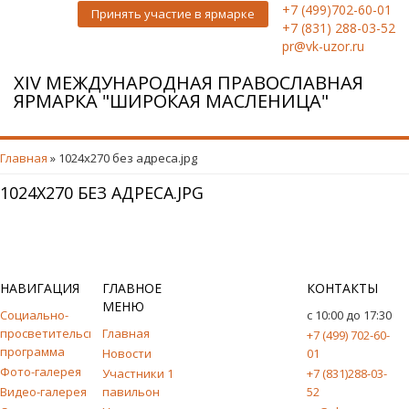
+7 (499)702-60-01
Принять участие в ярмарке
+7 (831) 288-03-52
pr@vk-uzor.ru
XIV МЕЖДУНАРОДНАЯ ПРАВОСЛАВНАЯ
ЯРМАРКА "ШИРОКАЯ МАСЛЕНИЦА"
ВЫ ЗДЕСЬ
Главная
» 1024x270 без адреса.jpg
1024X270 БЕЗ АДРЕСА.JPG
НАВИГАЦИЯ
ГЛАВНОЕ
КОНТАКТЫ
МЕНЮ
Социально-
с 10:00 до 17:30
просветительская
Главная
+7 (499) 702-60-
программа
Новости
01
Фото-галерея
Участники 1
+7 (831)288-03-
Видео-галерея
павильон
52